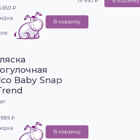
19 990 ₽
В корзину
6 650 ₽
идка
В корзину
рте
ляска
огулочная
lco Baby Snap
Trend
ет
 989 ₽
идка
В корзину