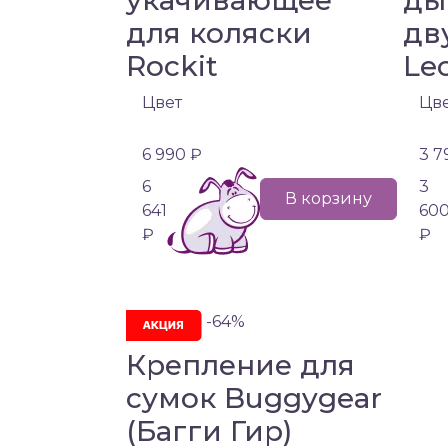
укачивающее
ды
для коляски
дв
Rockit
Le
Цвет
Цв
6 990 ₽
3 7
6
3
В корзину
641
60
₽
₽
-64%
Крепление для
сумок Buggygear
(Багги Гир)