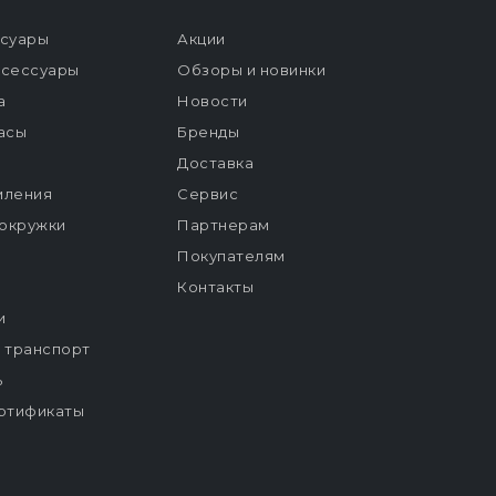
ссуары
Акции
ксессуары
Обзоры и новинки
а
Новости
расы
Бренды
Доставка
мления
Сервис
окружки
Партнерам
Покупателям
Контакты
и
й транспорт
ь
ртификаты