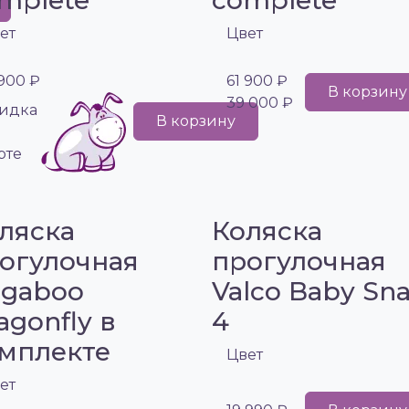
mplete
complete
ет
Цвет
 900 ₽
61 900 ₽
В корзину
39 000 ₽
идка
В корзину
рте
ляска
Коляска
огулочная
прогулочная
gaboo
Valco Baby Sn
agonfly в
4
мплекте
Цвет
ет