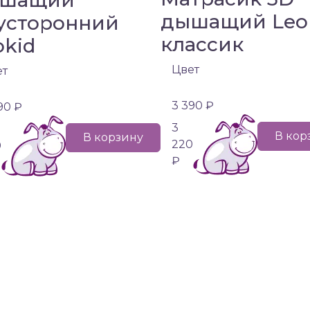
шащий
дышащий Leo
усторонний
классик
okid
Цвет
ет
3 390 ₽
90 ₽
3
В кор
В корзину
220
0
₽