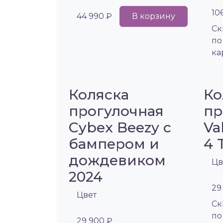
10
44 990 ₽
В корзину
Cк
по
ка
Коляска
Ко
прогулочная
пр
Cybex Beezy с
Va
бампером и
4 
дождевиком
Цв
2024
29
Цвет
Cк
по
29 900 ₽