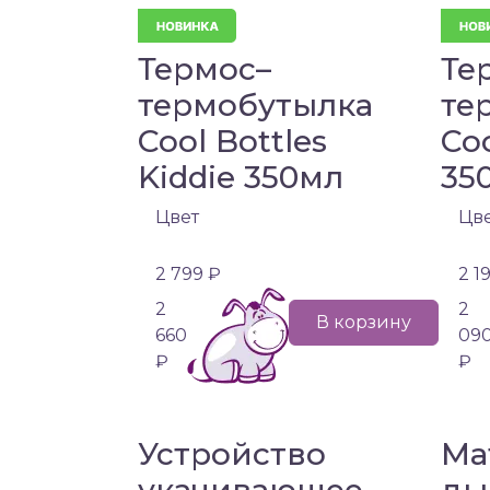
Термос–
Те
термобутылка
те
Cool Bottles
Coo
Kiddie 350мл
35
Цвет
Цв
2 799 ₽
2 1
2
2
В корзину
660
09
₽
₽
Устройство
Ма