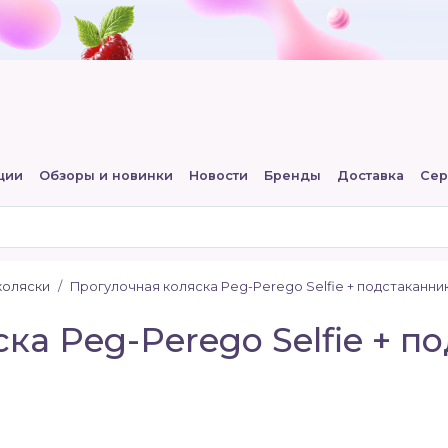
ции
Обзоры и новинки
Новости
Бренды
Доставка
Сер
коляски
Прогулочная коляска Peg-Perego Selfie + подстаканни
ка Peg-Perego Selfie + п