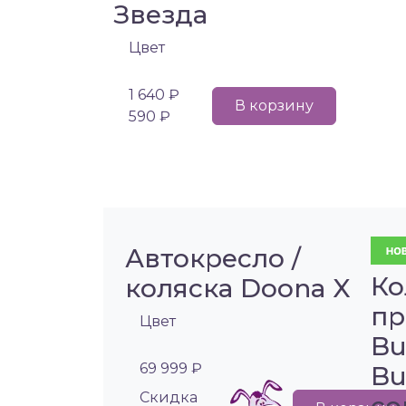
Звезда
Цвет
1 640 ₽
В корзину
590 ₽
Автокресло /
Ко
коляска Doona X
пр
Цвет
Bu
69 999 ₽
Bu
Cкидка