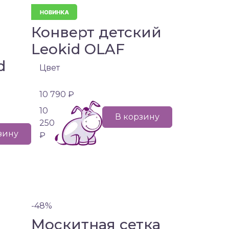
Конверт детский
Leokid OLAF
d
Цвет
10 790 ₽
10
В корзину
250
зину
₽
-48%
Москитная сетка