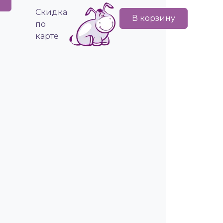
Cкидка
В корзину
по
карте