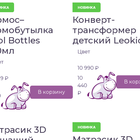
рмос–
Конверт-
рмобутылка
трансформер
l Bottles
детский Leoki
0мл
Цвет
ет
10 990 ₽
10
99 ₽
В кор
440
В корзину
₽
0
трасик 3D
Матрасик 3D