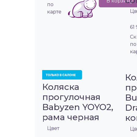
co
В корзину
по
Цв
карте
61
Cк
по
ка
Ко
Коляска
пр
прогулочная
Bu
Babyzen YOYO2,
Dr
рама черная
ко
Цвет
Цв