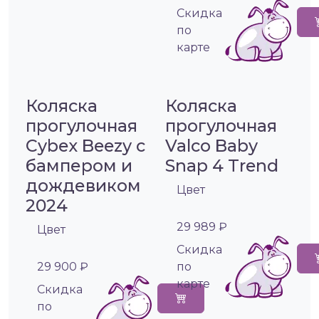
Cкидка
по
карте
Коляска
Коляска
прогулочная
прогулочная
Cybex Beezy с
Valco Baby
бампером и
Snap 4 Trend
дождевиком
Цвет
2024
29 989 ₽
Цвет
Cкидка
29 900 ₽
по
карте
Cкидка
по