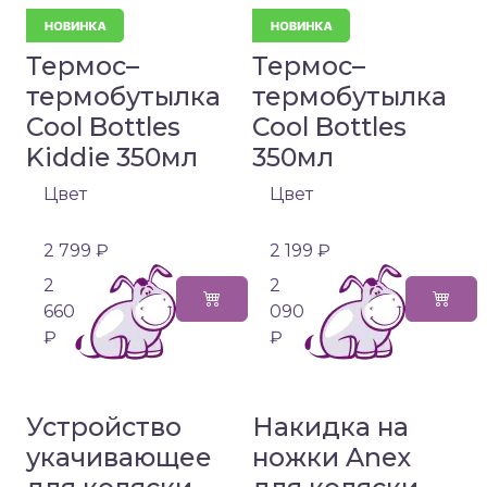
Термос–
Термос–
термобутылка
термобутылка
Cool Bottles
Cool Bottles
Kiddie 350мл
350мл
Цвет
Цвет
2 799 ₽
2 199 ₽
2
2
660
090
₽
₽
Устройство
Накидка на
укачивающее
ножки Anex