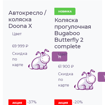
Автокресло /
коляска
Коляска
Doona X
прогулочная
Bugaboo
Цвет
Butterfly 2
complete
69 999 ₽
Cкидка
Цвет
по
карте
61 900 ₽
Cкидка
по
карте
-37%
-20%