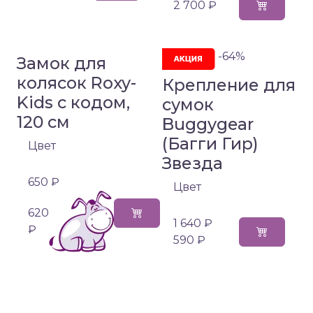
2 700 ₽
-64%
Замок для
колясок Roxy-
Крепление для
Kids с кодом,
сумок
120 см
Buggygear
(Багги Гир)
Цвет
Звезда
650 ₽
Цвет
620
1 640 ₽
₽
590 ₽