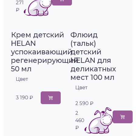
271
₽
Крем детский
Флюид
HELAN
(тальк)
успокаивающий
детский
регенерирующий
HELAN для
50 мл
деликатных
мест 100 мл
Цвет
Цвет
3 190 ₽
2 590 ₽
2
460
₽