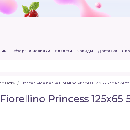
ции
Обзоры и новинки
Новости
Бренды
Доставка
Сер
роватку
Постельное бельё Fiorellino Princess 125x65 5 предмето
iorellino Princess 125x65