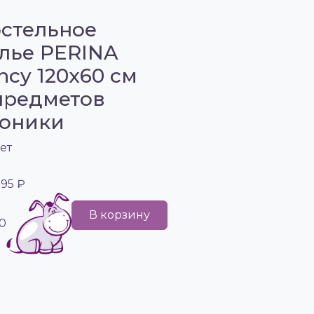
стельное
лье PERINA
ncy 120х60 см
предметов
оники
ет
395 ₽
В корзину
0