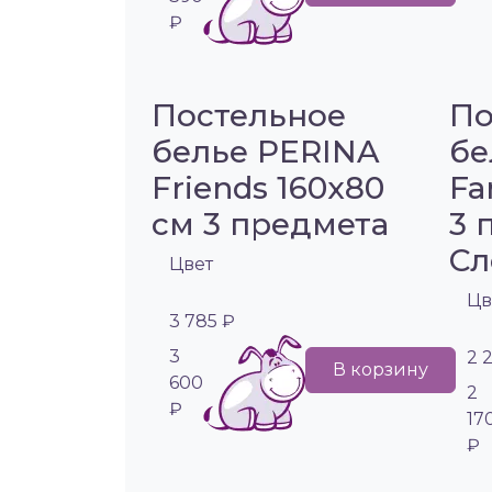
₽
Постельное
По
белье PERINA
бе
Friends 160х80
Fa
см 3 предмета
3 
Сл
Цвет
Цв
3 785 ₽
3
2 
В корзину
600
2
₽
17
₽