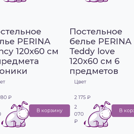
стельное
Постельное
лье PERINA
белье PERINA
ncy 120х60 см
Teddy love
предмета
120х60 см 6
оники
предметов
ет
Цвет
280 ₽
2 175 ₽
2
В корзину
В кор
0
070
₽