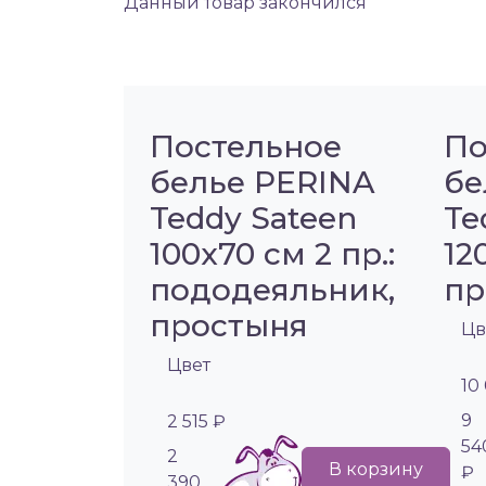
Данный товар закончился
Постельное
По
белье PERINA
бе
Teddy Sateen
Te
100х70 см 2 пр.:
12
пододеяльник,
пр
простыня
Цв
Цвет
10
9
2 515 ₽
54
2
В корзину
₽
390