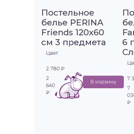
Постельное
По
белье PERINA
бе
Friends 120х60
Fa
см 3 предмета
6 
Сл
Цвет
Цв
2 780 ₽
2
7 
В корзину
640
7
₽
03
₽