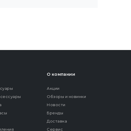
О компании
ссуары
Акции
ксессуары
Обзоры и новинки
а
Новости
расы
Бренды
Доставка
мления
Сервис