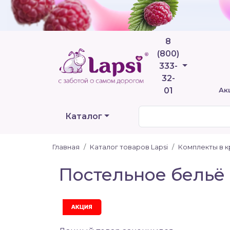
8
(800)
Телефоны
333-
32-
01
Ак
Каталог
Главная
Каталог товаров Lapsi
Комплекты в к
Постельное бельё F
Акция