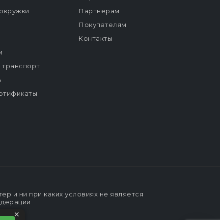
окружки
Партнерам
Покупателям
Контакты
и
й транспорт
ь
ртификаты
р и ни при каких условиях не является
едерации
×