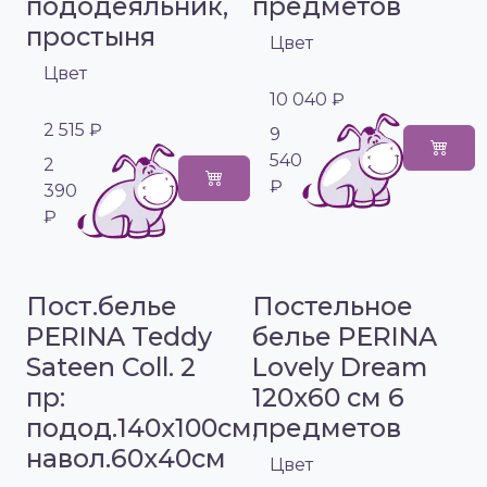
пододеяльник,
предметов
простыня
Цвет
Цвет
10 040 ₽
2 515 ₽
9
540
2
₽
390
₽
Пост.белье
Постельное
PERINA Teddy
белье PERINA
Sateen Coll. 2
Lovely Dream
пр:
120х60 см 6
подод.140х100см,
предметов
навол.60х40см
Цвет