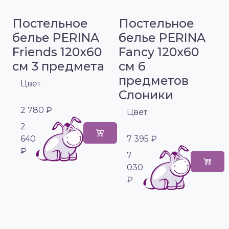
Постельное
Постельное
белье PERINA
белье PERINA
Friends 120х60
Fancy 120х60
см 3 предмета
см 6
предметов
Цвет
Слоники
2 780 ₽
Цвет
2
640
7 395 ₽
₽
7
030
₽