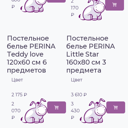
2
₽
170
₽
Постельное
Постельное
белье PERINA
белье PERINA
Teddy love
Little Star
120х60 см 6
160х80 см 3
предметов
предмета
Цвет
Цвет
2 175 ₽
3 610 ₽
2
3
070
430
₽
₽