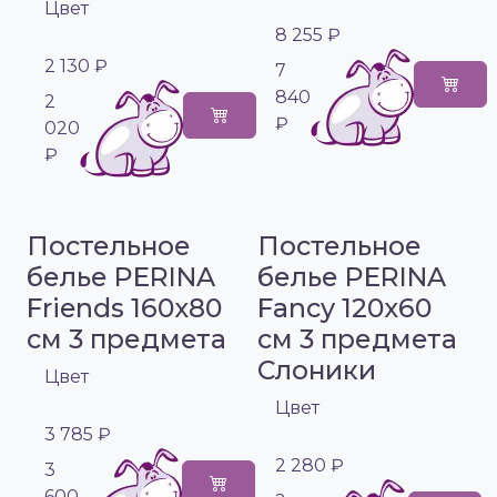
Цвет
8 255 ₽
2 130 ₽
7
840
2
₽
020
₽
Постельное
Постельное
белье PERINA
белье PERINA
Friends 160х80
Fancy 120х60
см 3 предмета
см 3 предмета
Слоники
Цвет
Цвет
3 785 ₽
2 280 ₽
3
600