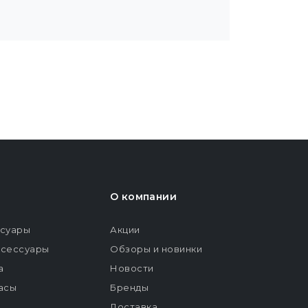
О компании
ссуары
Акции
ксессуары
Обзоры и новинки
а
Новости
расы
Бренды
Доставка