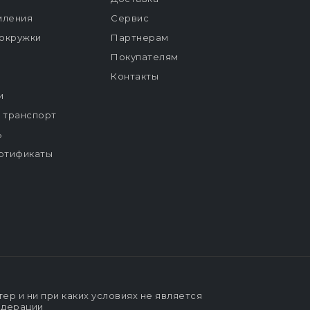
мления
Сервис
окружки
Партнерам
Покупателям
Контакты
и
й транспорт
ь
ртификаты
р и ни при каких условиях не является
едерации