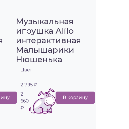
Музыкальная
игрушка Alilo
я
интерактивная
Малышарики
Нюшенька
Цвет
2 795 ₽
2
зину
В корзину
660
₽