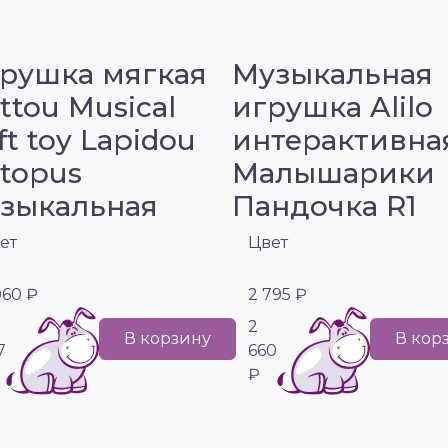
рушка мягкая
Музыкальная
ttou Musical
игрушка Alilo
ft toy Lapidou
интерактивна
topus
Малышарики
зыкальная
Пандочка R1
ет
Цвет
060 ₽
2 795 ₽
2
В корзину
В кор
7
660
₽