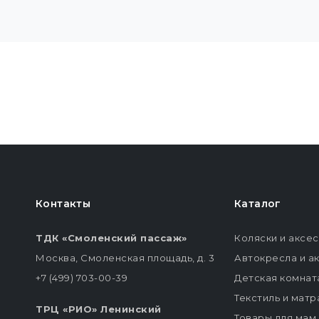
Контакты
Каталог
ТДК «Смоленский пассаж»
Коляски и аксе
Москва, Смоленская площадь, д. 3
Автокресла и а
+7 (499) 703-00-39
Детская комнат
Текстиль и мат
ТРЦ «РИО» Ленинский
Товары для мам