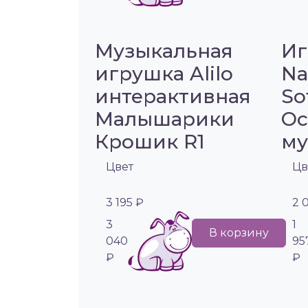
Музыкальная
Иг
игрушка Alilo
Na
интерактивная
So
Малышарики
Oc
Крошик R1
му
Цвет
Цв
3 195 ₽
2 
3
1
В корзину
040
95
₽
₽