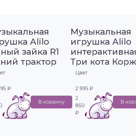
зыкальная
Музыкальная
рушка Alilo
игрушка Alilo
ный зайка R1
интерактивна
ний трактор
Три кота Кор
ет
Цвет
995 ₽
2 995 ₽
2
В корзину
В кор
0
850
₽