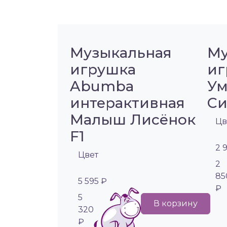
Музыкальная
Му
игрушка
иг
Abumba
Ум
интерактивная
Си
Малыш Лисёнок
Цв
F1
2 
Цвет
2
85
5 595 ₽
₽
5
В корзину
320
₽