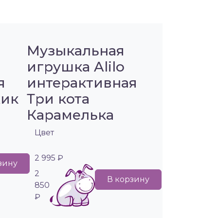
Музыкальная
игрушка Alilo
я
интерактивная
жик
Три кота
Карамелька
Цвет
2 995 ₽
зину
2
В корзину
850
₽