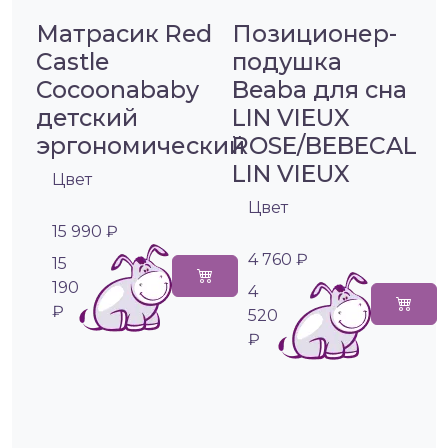
Матрасик Red
Позиционер-
Castle
подушка
Cocoonababy
Beaba для сна
детский
LIN VIEUX
эргономический
ROSE/BEBECAL
LIN VIEUX
Цвет
Цвет
15 990 ₽
4 760 ₽
15
190
4
₽
520
₽