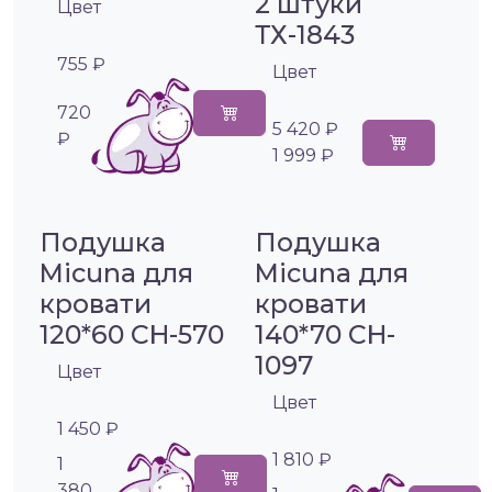
2 штуки
Цвет
ТХ-1843
755 ₽
Цвет
720
5 420 ₽
₽
1 999 ₽
Подушка
Подушка
Micuna для
Micuna для
кровати
кровати
120*60 CH-570
140*70 CH-
1097
Цвет
Цвет
1 450 ₽
1 810 ₽
1
380