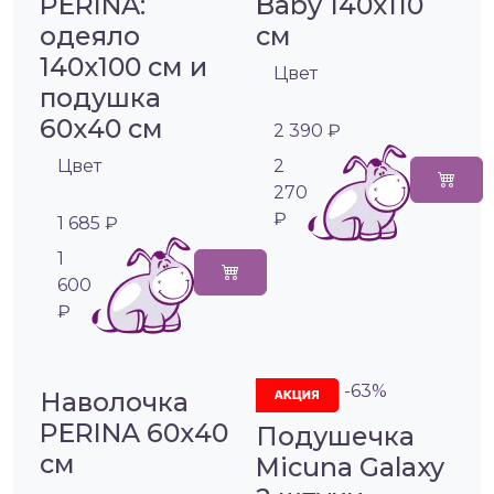
PERINA:
Baby 140х110
одеяло
см
140х100 см и
Цвет
подушка
60х40 см
2 390 ₽
Цвет
2
270
₽
1 685 ₽
1
600
₽
-63%
Наволочка
PERINA 60х40
Подушечка
см
Micuna Galaxy