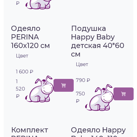
₽
Одеяло
Подушка
PERINA
Happy Baby
160х120 см
детская 40*60
см
Цвет
Цвет
1 600 ₽
790 ₽
1
520
750
₽
₽
Комплект
Одеяло Happy