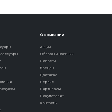
О компании
ссуары
Акции
ксессуары
Обзоры и новинки
а
Новости
расы
Бренды
Доставка
мления
Сервис
окружки
Партнерам
Покупателям
Контакты
и