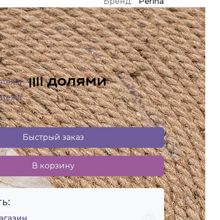
Бренд:
Perina
латежа
латежа
Быстрый заказ
В корзину
ь:
агазин