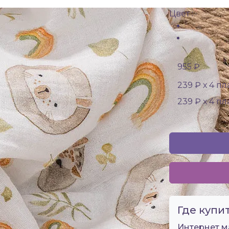
Цвет :
955 ₽
239 ₽ х 4 п
239 ₽ х 4 п
Где купит
Интернет м