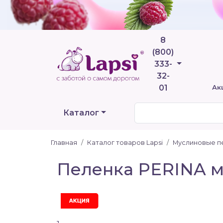
8
(800)
Телефоны
333-
32-
01
Ак
Каталог
Главная
Каталог товаров Lapsi
Муслиновые п
Пеленка PERINA му
Акция