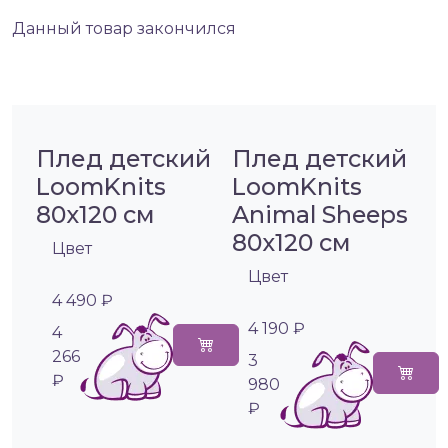
Данный товар закончился
Плед детский
Плед детский
LoomKnits
LoomKnits
80х120 см
Animal Sheeps
80х120 см
Цвет
Цвет
4 490 ₽
4 190 ₽
4
266
3
₽
980
₽