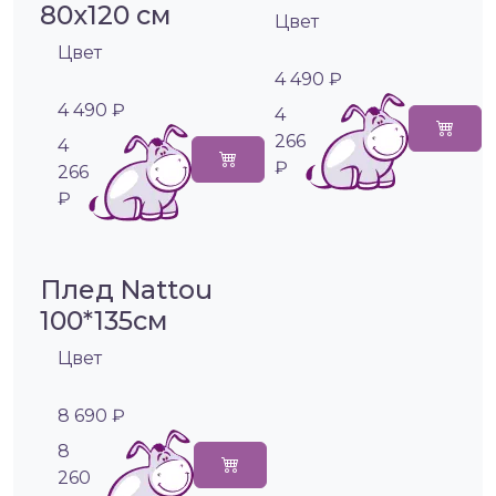
80х120 см
Цвет
Цвет
4 490 ₽
4 490 ₽
4
266
4
₽
266
₽
Плед Nattou
100*135см
Цвет
8 690 ₽
8
260