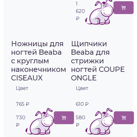
1
620
₽
Ножницы для
Щипчики
ногтей Beaba
Beaba для
с круглым
стрижки
наконечником
ногтей COUPE
CISEAUX
ONGLE
Цвет
Цвет
765 ₽
610 ₽
730
580
₽
₽