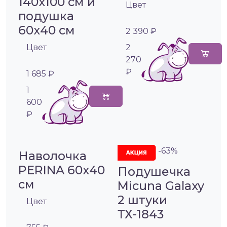
140х100 см и
Цвет
подушка
60х40 см
2 390 ₽
Цвет
2
270
₽
1 685 ₽
1
600
₽
-63%
Наволочка
PERINA 60х40
Подушечка
см
Micuna Galaxy
2 штуки
Цвет
ТХ-1843