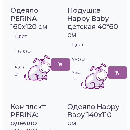
Одеяло
Подушка
PERINA
Happy Baby
160х120 см
детская 40*60
см
Цвет
Цвет
1 600 ₽
790 ₽
1
520
750
₽
₽
Комплект
Одеяло Happy
PERINA:
Baby 140х110
одеяло
см