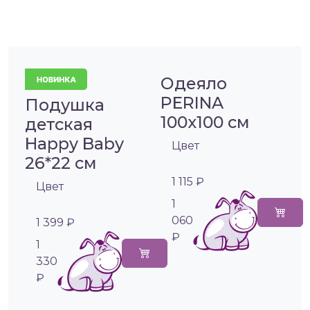
Одеяло
PERINA
Подушка
100х100 см
детская
Happy Baby
Цвет
26*22 см
1 115 ₽
Цвет
1
060
1 399 ₽
₽
1
330
₽