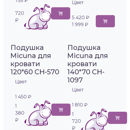
755 ₽
Цвет
720
5 420 ₽
₽
1 999 ₽
Подушка
Подушка
Micuna для
Micuna для
кровати
кровати
120*60 CH-570
140*70 CH-
1097
Цвет
Цвет
1 450 ₽
1 810 ₽
1
380
1
₽
720
₽