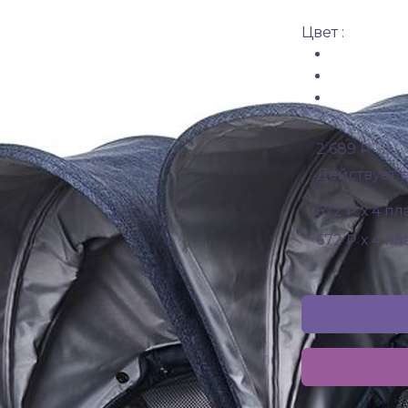
Цвет :
2 689 ₽
Действует с
672 ₽ х 4 п
672 ₽ х 4 п