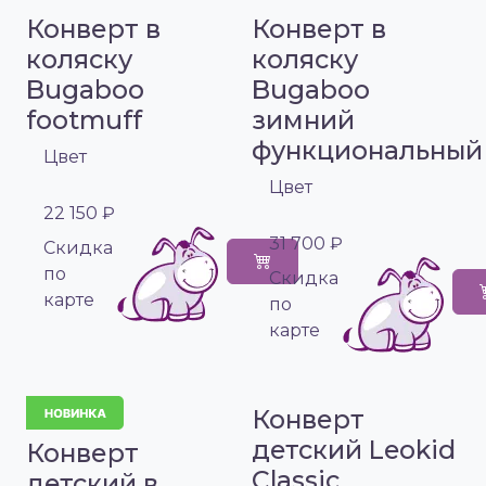
Конверт в
Конверт в
коляску
коляску
Bugaboo
Bugaboo
footmuff
зимний
функциональный
Цвет
Цвет
22 150 ₽
31 700 ₽
Cкидка
по
Cкидка
карте
по
карте
Конверт
детский Leokid
Конверт
Classic
детский в