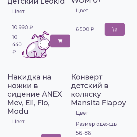
WOM 0+
детский Leokid
Цвет
Цвет
10 990 ₽
6 500 ₽
10
440
₽
Накидка на
Конверт
ножки в
детский в
сидение ANEX
коляску
Mev, Eli, Flo,
Mansita Flappy
Modu
Цвет
Цвет
Размер одежды
56-86