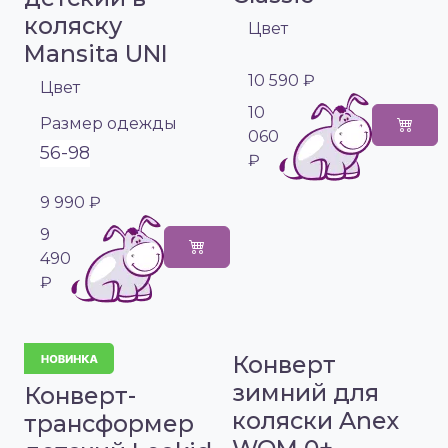
коляску
Цвет
Mansita UNI
10 590 ₽
Цвет
10
Размер одежды
060
56-98
₽
9 990 ₽
9
490
₽
Конверт
зимний для
Конверт-
коляски Anex
трансформер