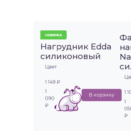
Фа
Нагрудник Edda
на
силиконовый
Na
си
Цвет
Цв
1 149 ₽
1
1 
В корзину
090
1
₽
05
₽