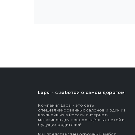
Lapsi - c заботой о самом дорогом!
Компания Lapsi - это сеть
специализированных салонов и один из
крупнейших в России интернет-
магазинов для новорождённых детей и
будущих родителей.
Мы представляем огромный выбор