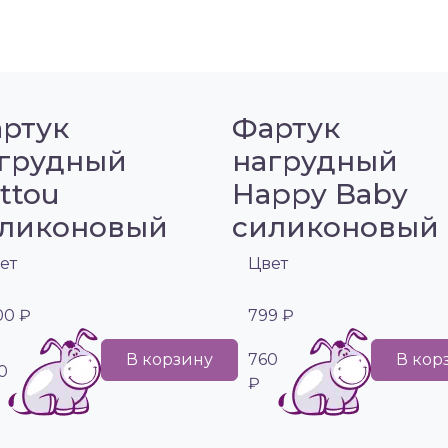
ртук
Фартук
грудный
нагрудный
ttou
Happy Baby
ликоновый
силиконовый
ет
Цвет
100 ₽
799 ₽
В корзину
760
В кор
0
₽