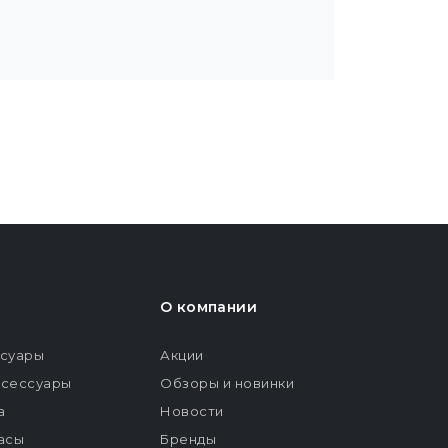
О компании
ссуары
Акции
ксессуары
Обзоры и новинки
а
Новости
расы
Бренды