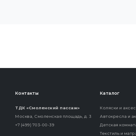
Контакты
Каталог
ТДК «Смоленский пассаж»
Коляски и аксе
Москва, Смоленская площадь, д. 3
Автокресла и а
+7 (499) 703-00-39
Детская комнат
Текстиль и мат