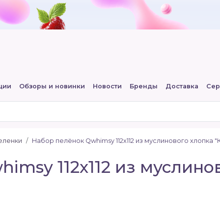
ции
Обзоры и новинки
Новости
Бренды
Доставка
Сер
еленки
Набор пелёнок Qwhimsy 112х112 из муслинового хлопка "
imsy 112х112 из муслино