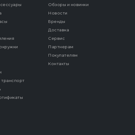
ксессуары
Обзоры и новинки
а
Новости
расы
Бренды
Доставка
мления
Сервис
окружки
Партнерам
Покупателям
Контакты
и
й транспорт
ь
ртификаты