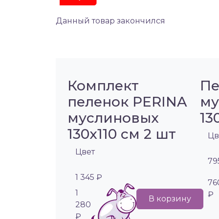
Данный товар закончился
Комплект
Пе
пеленок PERINA
му
муслиновых
13
130х110 см 2 шт
Цв
Цвет
79
1 345 ₽
76
1
₽
В корзину
280
₽