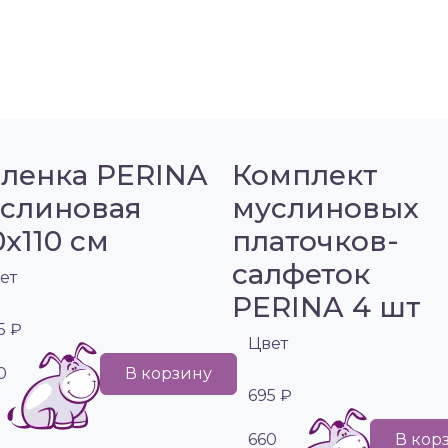
ленка PERINA
Комплект
слиновая
муслиновых
0х110 см
платочков-
салфеток
ет
PERINA 4 шт
5 ₽
Цвет
0
В корзину
695 ₽
660
В кор