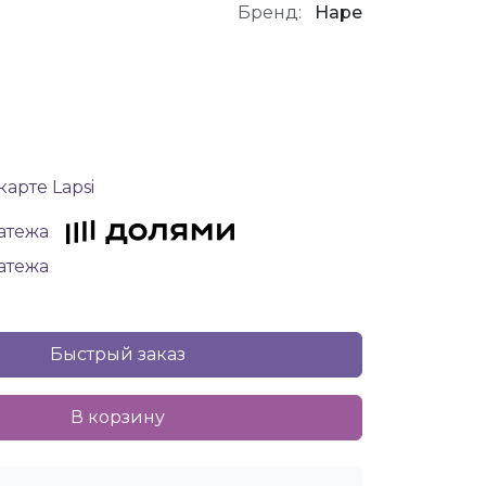
Бренд:
Hape
карте Lapsi
латежа
латежа
Быстрый заказ
В корзину