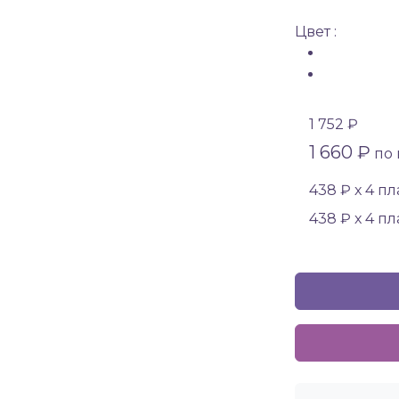
Цвет :
1 752 ₽
1 660 ₽
по 
438 ₽ х 4 п
438 ₽ х 4 п