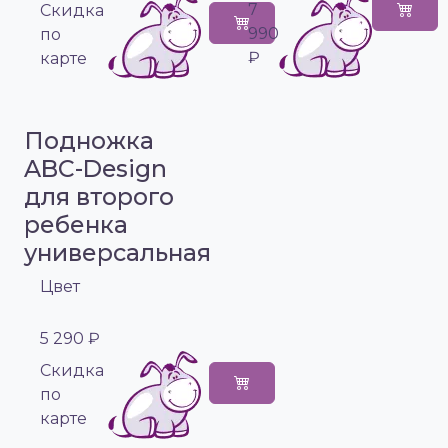
7
Cкидка
990
по
₽
карте
Подножка
ABC-Design
для второго
ребенка
универсальная
Цвет
5 290 ₽
Cкидка
по
карте