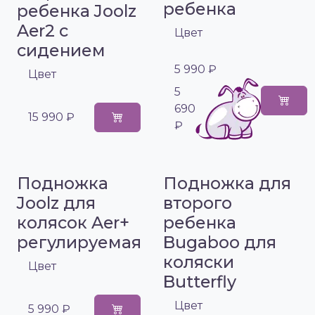
ребенка
ребенка Joolz
Aer2 с
Цвет
сидением
5 990 ₽
Цвет
5
690
15 990 ₽
₽
Подножка
Подножка для
Joolz для
второго
колясок Aer+
ребенка
регулируемая
Bugaboo для
коляски
Цвет
Butterfly
Цвет
5 990 ₽