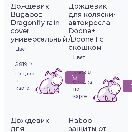
Дождевик
Дождевик
Bugaboo
для коляски-
Dragonfly rain
автокресла
cover
Doona+
универсальный
/Doona I с
окошком
Цвет
Цвет
5 819 ₽
3 409 ₽
Cкидка
по
Cкидка
карте
по
карте
Дождевик
Набор
для
защиты от