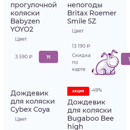
прогулочной
непогоды
коляски
Britax Roemer
Babyzen
Smile 5Z
YOYO2
Цвет
Цвет
13 190 ₽
Cкидка
3 590 ₽
по
карте
-49%
Дождевик
для коляски
Дождевик
Cybex Coya
для коляски
Bugaboo Bee
Цвет
high