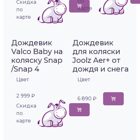
по
Cкидка
карте
по
карте
Дождевик
Дождевик
Valco Baby на
для коляски
коляску Snap
Joolz Aer+ от
/Snap 4
дождя и снега
Цвет
Цвет
2 999 ₽
6 890 ₽
Cкидка
по
карте