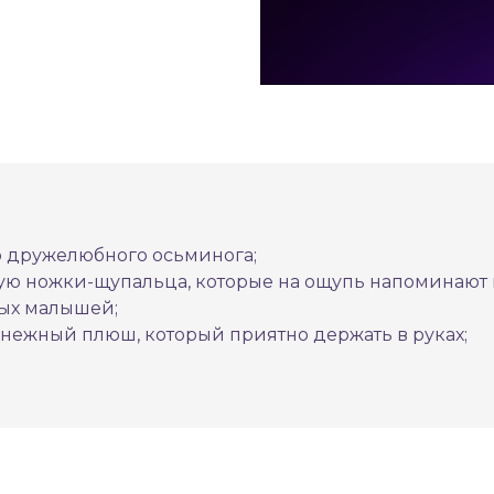
о дружелюбного осьминога;
ую ножки-щупальца, которые на ощупь напоминают 
ых малышей;
и нежный плюш, который приятно держать в руках;