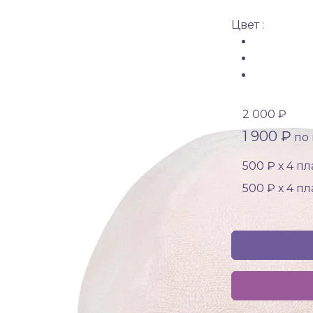
Цвет :
2 000 ₽
1 900 ₽
по 
500 ₽ х 4 п
500 ₽ х 4 п