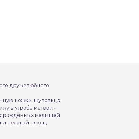
ного дружелюбного
учную ножки-щупальца,
ну в утробе матери –
оворождённых малышей
ий и нежный плюш,