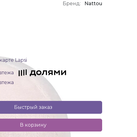
Бренд:
Nattou
карте Lapsi
латежа
латежа
Быстрый заказ
В корзину