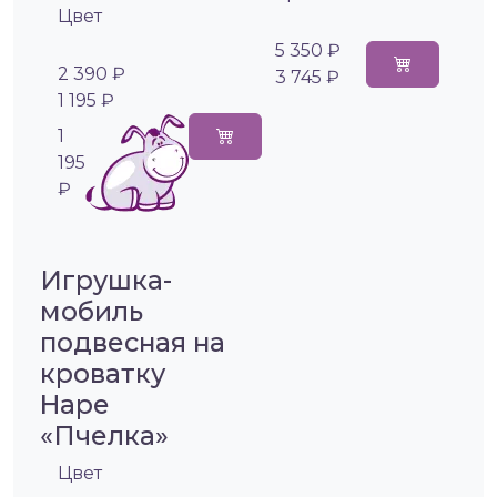
Цвет
5 350 ₽
2 390 ₽
3 745 ₽
1 195 ₽
1
195
₽
Игрушка-
мобиль
подвесная на
кроватку
Hape
«Пчелка»
Цвет