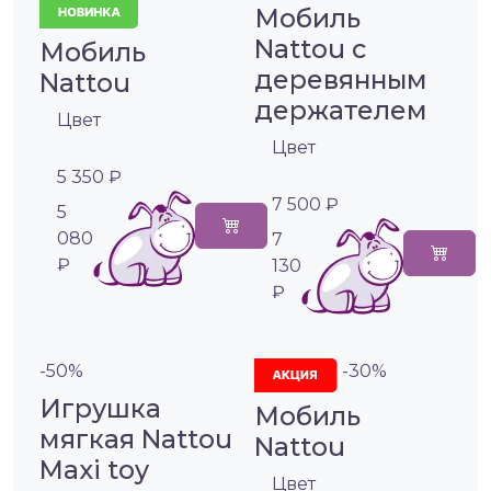
Мобиль
Nattou с
Мобиль
деревянным
Nattou
держателем
Цвет
Цвет
5 350 ₽
7 500 ₽
5
080
7
₽
130
₽
-50%
-30%
Игрушка
Мобиль
мягкая Nattou
Nattou
Maxi toy
Цвет