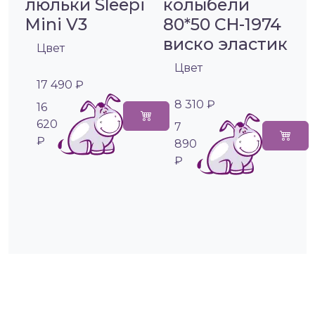
люльки Sleepi
колыбели
Mini V3
80*50 CH-1974
виско эластик
Цвет
Цвет
17 490 ₽
8 310 ₽
16
620
7
₽
890
₽