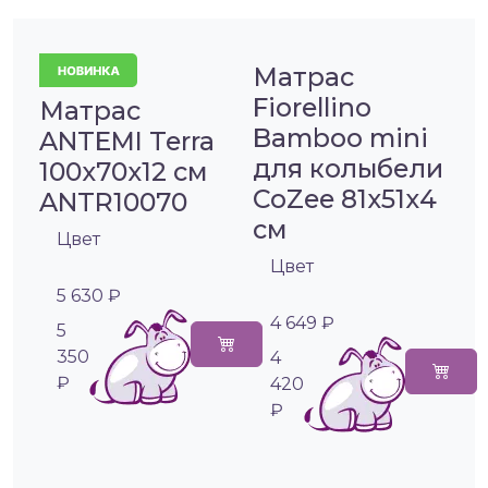
Матрас
Fiorellino
Матрас
Bamboo mini
ANTEMI Terra
для колыбели
100х70х12 см
CoZee 81х51х4
ANTR10070
см
Цвет
Цвет
5 630 ₽
4 649 ₽
5
350
4
₽
420
₽