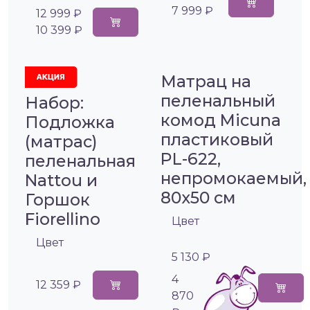
7 999 ₽
12 999 ₽
10 399 ₽
Матрац на
пеленальный
Набор:
комод Micuna
Подложка
пластиковый
(матрас)
PL-622,
пеленальная
непромокаемый,
Nattou и
80х50 см
Горшок
Fiorellino
Цвет
Цвет
5 130 ₽
4
12 359 ₽
870