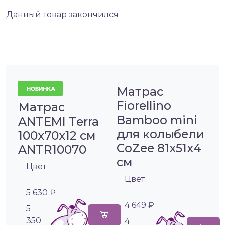
Данный товар закончился
Матрас
Fiorellino
Матрас
Bamboo mini
ANTEMI Terra
для колыбели
100х70х12 см
CoZee 81х51х4
ANTR10070
см
Цвет
Цвет
5 630 ₽
4 649 ₽
5
350
4