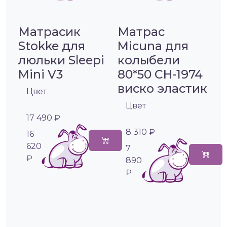
Матрасик
Матрас
Stokke для
Micuna для
люльки Sleepi
колыбели
Mini V3
80*50 CH-1974
виско эластик
Цвет
Цвет
17 490 ₽
8 310 ₽
16
620
7
₽
890
₽