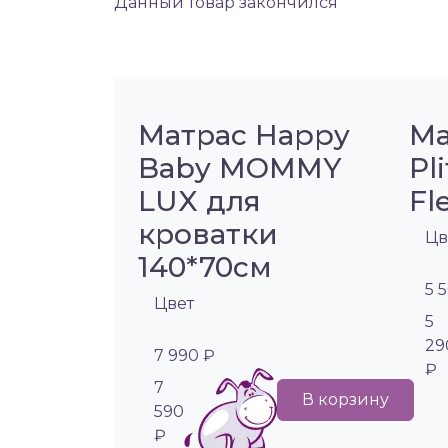
Данный товар закончился
Матрас Happy
Ма
Baby MOMMY
Pl
LUX для
Fl
кроватки
Цв
140*70см
5 
Цвет
5
29
7 990 ₽
₽
7
В корзину
590
₽