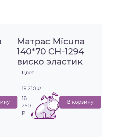
a
Матрас Micuna
140*70 CH-1294
виско эластик
Цвет
19 210 ₽
18
зину
В корзину
250
₽