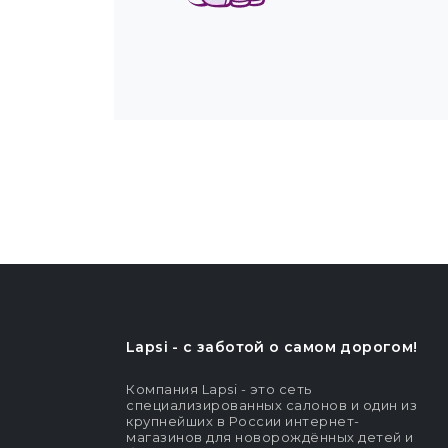
Lapsi - c заботой о самом дорогом!
Компания Lapsi - это сеть
специализированных салонов и один из
крупнейших в России интернет-
магазинов для новорождённых детей и