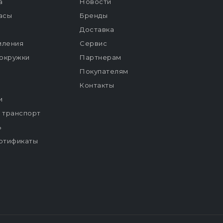
а
Новости
расы
Бренды
Доставка
мления
Сервис
окружки
Партнерам
Покупателям
Контакты
и
й транспорт
ь
ртификаты