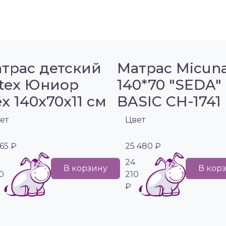
трас детский
Матрас Micun
itex Юниор
140*70 "SEDA"
ex 140х70х11 см
BASIC CH-1741
ет
Цвет
565 ₽
25 480 ₽
24
В корзину
В кор
0
210
₽