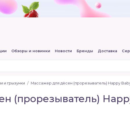
ции
Обзоры и новинки
Новости
Бренды
Доставка
Сер
и и грызунки
Массажер для дёсен (прорезыватель) Happy Bab
н (прорезыватель) Happy