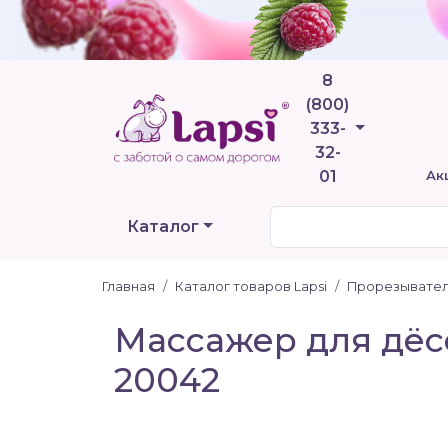
8
(800)
Телефоны
333-
32-
01
Ак
Каталог
Главная
Каталог товаров Lapsi
Прорезывател
Массажер для дёсе
20042