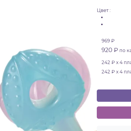
Цвет :
969 ₽
920 ₽
по ка
242 ₽ х 4 п
242 ₽ х 4 п