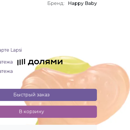
Бренд:
Happy Baby
рте Lapsi
латежа
латежа
Быстрый заказ
В корзину