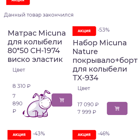
Данный товар закончился
-53%
Матрас Micuna
для колыбели
Набор Micuna
80*50 CH-1974
Nature
виско эластик
покрывало+борт
для колыбели
Цвет
TX-934
8 310 ₽
Цвет
7
890
17 090 ₽
₽
7 999 ₽
-43%
-46%