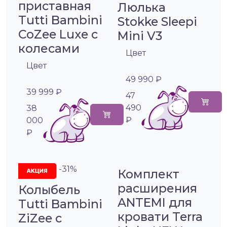
приставная
Люлька
Tutti Bambini
Stokke Sleepi
CoZee Luxe с
Mini V3
колесами
Цвет
Цвет
49 990 ₽
39 999 ₽
47
490
38
₽
000
₽
-31%
Комплект
расширения
Колыбель
ANTEMI для
Tutti Bambini
кровати Terra
ZiZee с