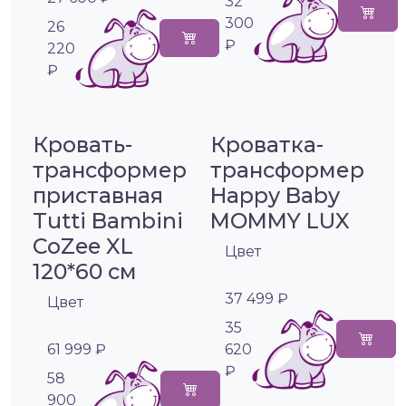
32
300
26
₽
220
₽
Кровать-
Кроватка-
трансформер
трансформер
приставная
Happy Baby
Tutti Bambini
MOMMY LUX
CoZee XL
Цвет
120*60 см
37 499 ₽
Цвет
35
61 999 ₽
620
₽
58
900