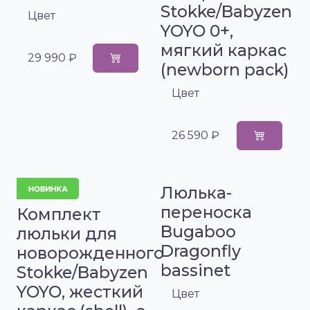
Stokke/Babyzen
Цвет
YOYO 0+,
мягкий каркас
29 990 ₽
(newborn pack)
Цвет
26 590 ₽
Люлька-
переноска
Комплект
Bugaboo
люльки для
Dragonfly
новорожденного
bassinet
Stokke/Babyzen
YOYO, жесткий
Цвет