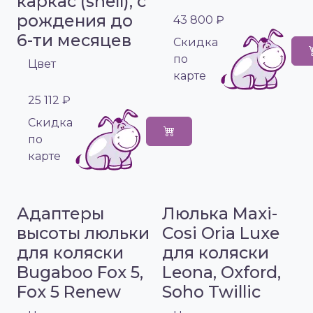
каркас (shell), с
рождения до
43 800 ₽
6-ти месяцев
Cкидка
по
Цвет
карте
25 112 ₽
Cкидка
по
карте
Адаптеры
Люлька Maxi-
высоты люльки
Cosi Oria Luxe
для коляски
для коляски
Bugaboo Fox 5,
Leona, Oxford,
Fox 5 Renew
Soho Twillic