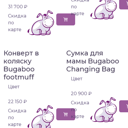
31 700 ₽
по
карте
Cкидка
по
карте
Конверт в
Сумка для
коляску
мамы Bugaboo
Bugaboo
Changing Bag
footmuff
Цвет
Цвет
20 900 ₽
22 150 ₽
Cкидка
по
Cкидка
карте
по
карте