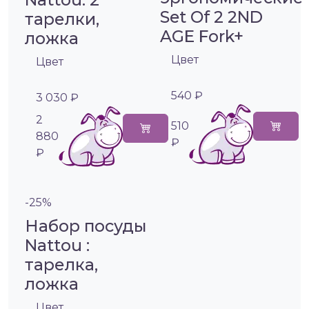
Set Of 2 2ND
тарелки,
AGE Fork+
ложка
Цвет
Цвет
540 ₽
3 030 ₽
2
510
880
₽
₽
-25%
Набор посуды
Nattou :
тарелка,
ложка
Цвет