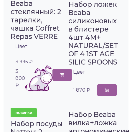
Beaba
Набор ложек
стеклянный: 2
Beaba
тарелки,
силиконовых
чашка Coffret
в блистере
Repas VERRE
4шт 4М+
NATURAL/SET
Цвет
OF 4 1ST AGE
SILIC SPOONS
3 995 ₽
3
Цвет
800
₽
1 870 ₽
Набор Beaba
вилка+ложка
Набор посуды
эргономические
Nattou: 2