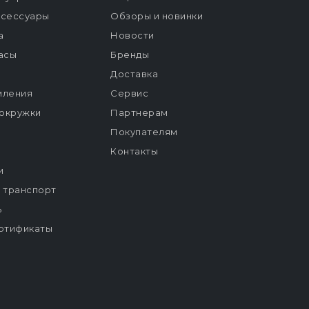
ксессуары
Обзоры и новинки
а
Новости
расы
Бренды
Доставка
мления
Сервис
окружки
Партнерам
Покупателям
Контакты
и
й транспорт
ь
ртификаты