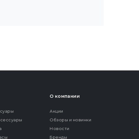
О компании
ссуары
Акции
ксессуары
Обзоры и новинки
а
Новости
расы
Бренды