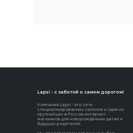
Lapsi - c заботой о самом дорогом!
Компания Lapsi - это сеть
специализированных салонов и один из
крупнейших в России интернет-
магазинов для новорождённых детей и
будущих родителей.