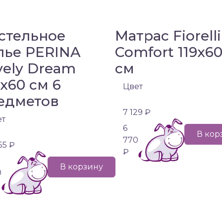
стельное
Матрас Fiorell
лье PERINA
Comfort 119х6
vely Dream
см
0х60 см 6
Цвет
едметов
7 129 ₽
ет
6
В кор
770
55 ₽
₽
В корзину
0