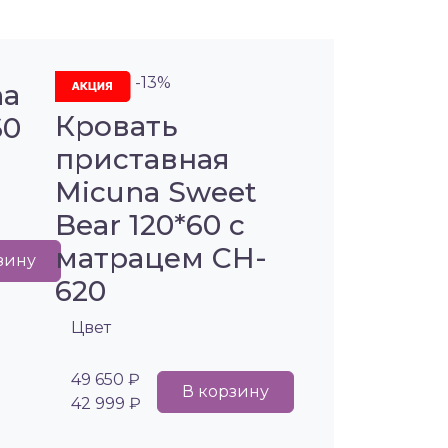
-13%
na
Кровать
60
приставная
Micuna Sweet
Bear 120*60 с
матрацем CH-
зину
620
Цвет
49 650 ₽
В корзину
42 999 ₽