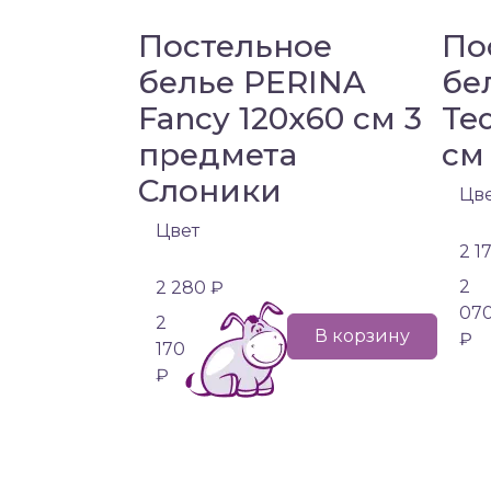
Постельное
По
белье PERINA
бе
Fancy 120х60 см 3
Te
предмета
см
Слоники
Цв
Цвет
2 1
2
2 280 ₽
07
2
В корзину
₽
170
₽