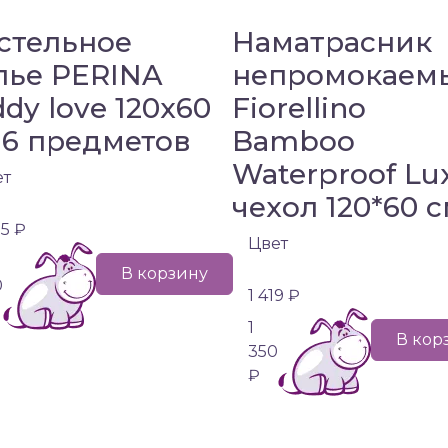
стельное
Наматрасник
лье PERINA
непромокаем
ddy love 120х60
Fiorellino
 6 предметов
Bamboo
Waterproof Lu
ет
чехол 120*60 
75 ₽
Цвет
В корзину
0
1 419 ₽
1
В кор
350
₽