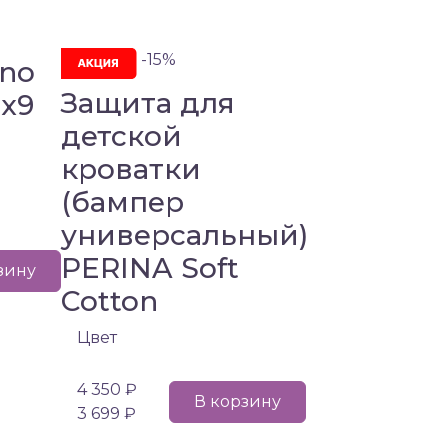
-15%
ino
Защита для
0х9
детской
кроватки
(бампер
универсальный)
PERINA Soft
зину
Cotton
Цвет
4 350 ₽
В корзину
3 699 ₽