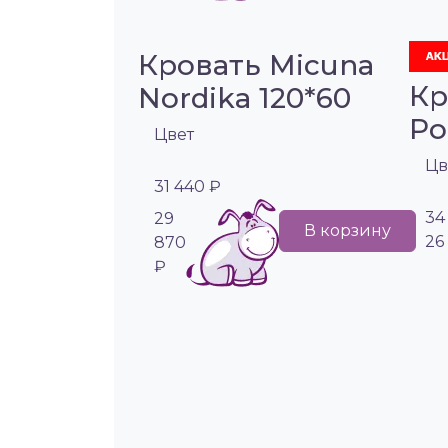
Кровать Micuna
Кр
Nordika 120*60
Po
Цвет
Цв
31 440 ₽
34
29
В корзину
26
870
₽