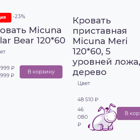
-23%
Кровать
овать Micuna
приставная
lar Bear 120*60
Micuna Meri
120*60, 5
ет
уровней ложа
 999 ₽
дерево
В корзину
 999 ₽
Цвет
48 510 ₽
46
В кор
080
₽