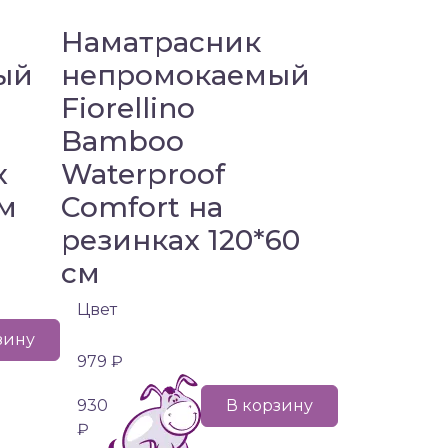
Наматрасник
ый
непромокаемый
Fiorellino
Bamboo
x
Waterproof
см
Comfort на
резинках 120*60
см
Цвет
зину
979 ₽
930
В корзину
₽