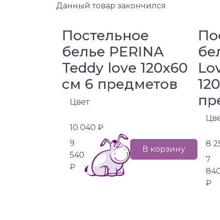
Данный товар закончился
Постельное
По
белье PERINA
бе
Teddy love 120х60
Lo
см 6 предметов
12
пр
Цвет
Цв
10 040 ₽
9
8 2
В корзину
540
7
₽
84
₽