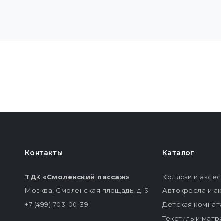
Контакты
Каталог
ТДК «Смоленский пассаж»
Коляски и аксе
Москва, Смоленская площадь, д. 3
Автокресла и а
+7 (499) 703-00-39
Детская комнат
Текстиль и мат