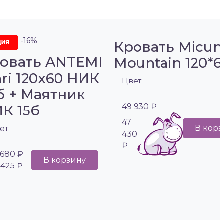
-16%
Кровать Micu
овать ANTEMI
Mountain 120*
ri 120х60 НИК
Цвет
б + Маятник
49 930 ₽
К 15б
47
В кор
ет
430
₽
 680 ₽
В корзину
 425 ₽