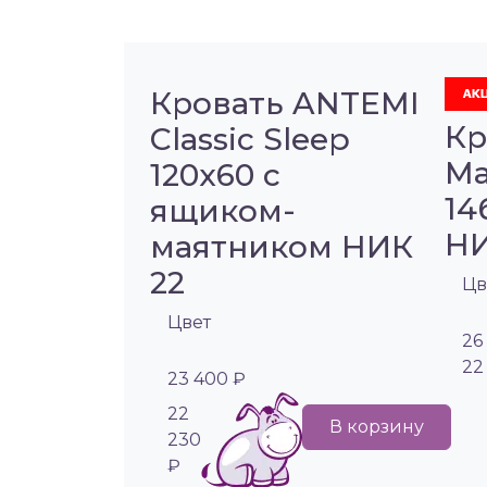
Кровать ANTEMI
Кр
Classic Sleep
Ma
120х60 с
14
ящиком-
НИ
маятником НИК
22
Цв
Цвет
26
22
23 400 ₽
22
В корзину
230
₽