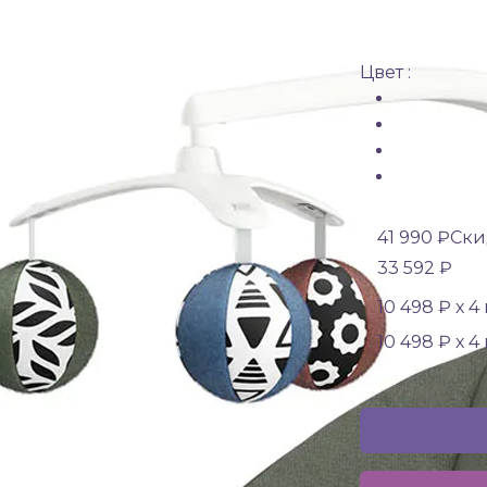
Цвет :
41 990 ₽
Ски
33 592 ₽
10 498 ₽ х 4
10 498 ₽ х 4