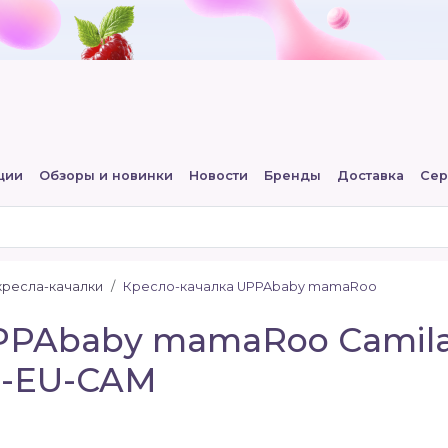
ции
Обзоры и новинки
Новости
Бренды
Доставка
Сер
кресла-качалки
Кресло-качалка UPPAbaby mamaRoo
PPAbaby mamaRoo Camila
O-EU-CAM