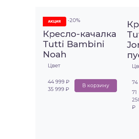
-20%
Кр
Кресло-качалка
Tu
Tutti Bambini
Jo
Noah
пу
Цвет
Цв
44 999 ₽
74
В корзину
35 999 ₽
71
25
₽