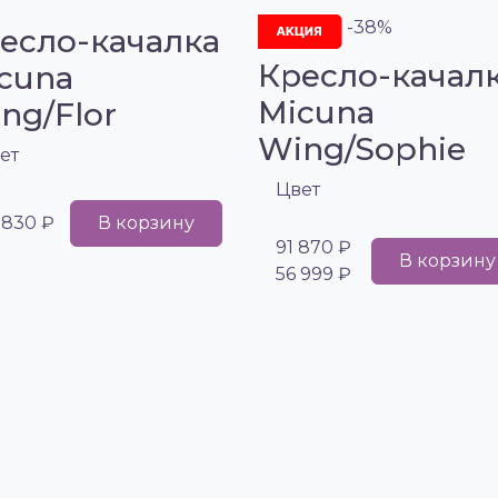
-38%
есло-качалка
Кресло-качал
cuna
Micuna
ng/Flor
Wing/Sophie
ет
Цвет
 830 ₽
В корзину
91 870 ₽
В корзину
56 999 ₽