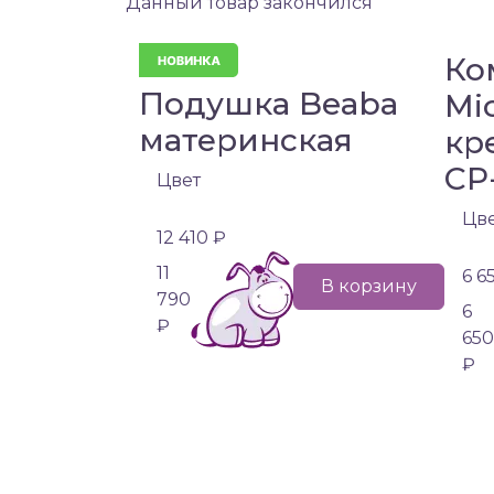
Данный товар закончился
Ко
Подушка Beaba
Mi
материнская
кр
CP-
Цвет
Цв
12 410 ₽
11
6 6
В корзину
790
6
₽
650
₽