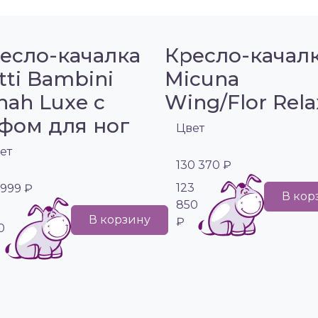
есло-качалка
Кресло-качал
tti Bambini
Micuna
nah Luxe с
Wing/Flor Rela
фом для ног
Цвет
ет
130 370 ₽
123
 999 ₽
В кор
850
В корзину
₽
0