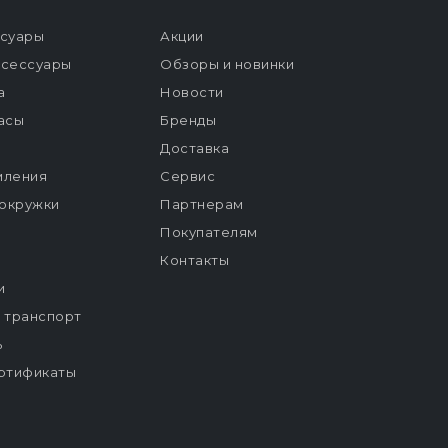
ссуары
Акции
ксессуары
Обзоры и новинки
а
Новости
расы
Бренды
Доставка
мления
Сервис
окружки
Партнерам
Покупателям
Контакты
и
й транспорт
ь
ртификаты