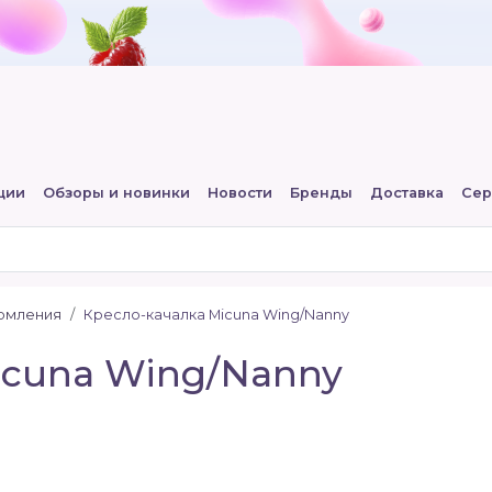
ции
Обзоры и новинки
Новости
Бренды
Доставка
Сер
ормления
Кресло-качалка Micuna Wing/Nanny
icuna Wing/Nanny