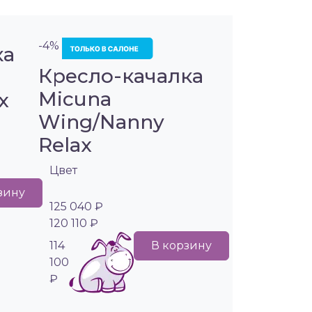
-4%
ка
Кресло-качалка
Micuna
x
Wing/Nanny
Relax
Цвет
зину
125 040 ₽
120 110 ₽
114
В корзину
100
₽