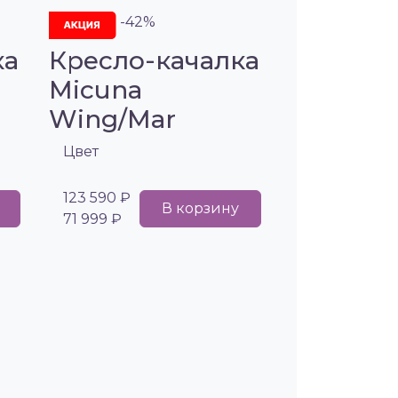
-42%
ка
Кресло-качалка
Micuna
Wing/Mar
Цвет
123 590 ₽
В корзину
71 999 ₽