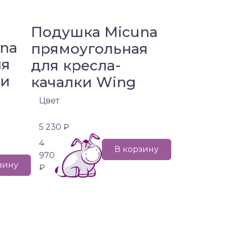
Подушка Micuna
na
прямоугольная
ля
для кресла-
ки
качалки Wing
Цвет
5 230 ₽
4
В корзину
970
зину
₽