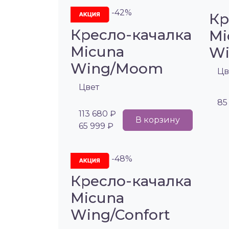
-42%
Кр
Кресло-качалка
Mi
Micuna
Wi
Wing/Moom
Цв
Цвет
85
113 680 ₽
В корзину
65 999 ₽
-48%
Кресло-качалка
Micuna
Wing/Confort