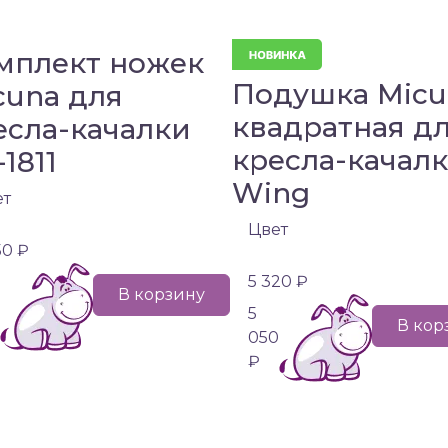
мплект ножек
Подушка Micu
cuna для
квадратная д
есла-качалки
кресла-качал
1811
Wing
ет
Цвет
50 ₽
5 320 ₽
В корзину
5
В кор
050
₽