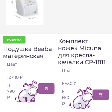
Комплект
ножек Micuna
Подушка Beaba
для кресла-
материнская
качалки CP-1811
Цвет
Цвет
12 410 ₽
6 650 ₽
11
790
6
₽
650
₽