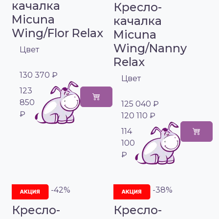
качалка
Кресло-
Micuna
качалка
Wing/Flor Relax
Micuna
Wing/Nanny
Цвет
Relax
130 370 ₽
Цвет
123
850
125 040 ₽
₽
120 110 ₽
114
100
₽
-42%
-38%
Кресло-
Кресло-