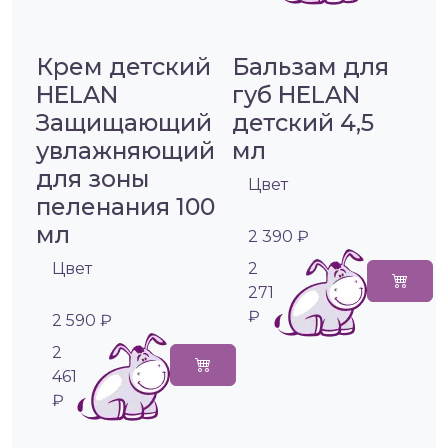
Крем детский
Бальзам для
HELAN
губ HELAN
Защищающий
детский 4,5
увлажняющий
мл
для зоны
Цвет
пеленания 100
мл
2 390 ₽
Цвет
2
271
₽
2 590 ₽
2
461
₽