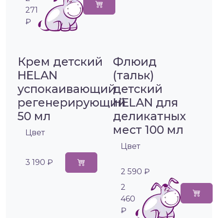
271
₽
Крем детский
Флюид
HELAN
(тальк)
успокаивающий
детский
регенерирующий
HELAN для
50 мл
деликатных
мест 100 мл
Цвет
Цвет
3 190 ₽
2 590 ₽
2
460
₽