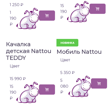
1 250 ₽
15
190
1
₽
190
₽
Качалка
детская Nattou
Мобиль Nattou
TEDDY
Цвет
Цвет
5 350 ₽
15 990 ₽
5
080
15
₽
190
₽