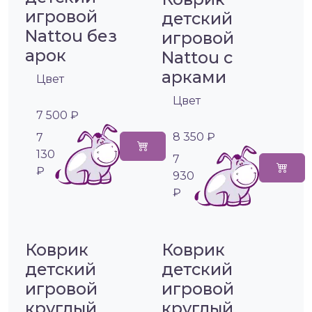
игровой
детский
Nattou без
игровой
арок
Nattou с
арками
Цвет
Цвет
7 500 ₽
8 350 ₽
7
130
7
₽
930
₽
Коврик
Коврик
детский
детский
игровой
игровой
круглый
круглый