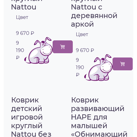
Nattou
Nattou с
деревянной
Цвет
аркой
9 670 ₽
Цвет
9
190
9 670 ₽
₽
9
190
₽
Коврик
Коврик
детский
развивающий
игровой
HAPE для
круглый
малышей
Nattou без
«Обнимающий