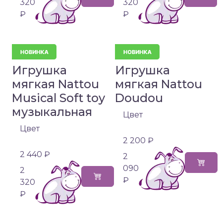
320
320
₽
₽
Игрушка
Игрушка
мягкая Nattou
мягкая Nattou
Musical Soft toy
Doudou
музыкальная
Цвет
Цвет
2 200 ₽
2 440 ₽
2
090
2
₽
320
₽