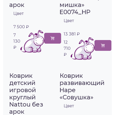
арок
мишка»
E0074_HP
Цвет
Цвет
7 500 ₽
13 381 ₽
7
130
12
₽
710
₽
Коврик
Коврик
детский
развивающий
игровой
Hape
круглый
«Совушка»
Nattou без
Цвет
арок