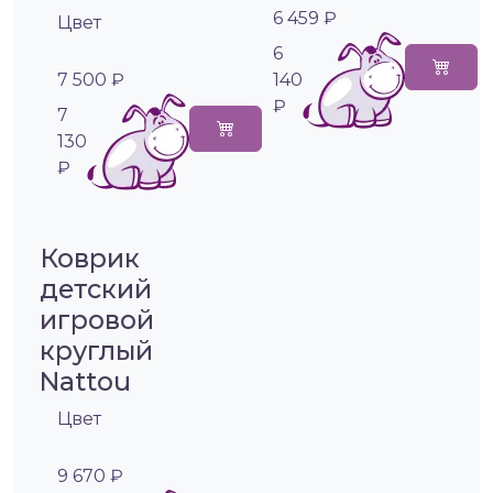
6 459 ₽
Цвет
6
7 500 ₽
140
₽
7
130
₽
Коврик
детский
игровой
круглый
Nattou
Цвет
9 670 ₽