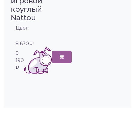
игровой
круглый
Nattou
Цвет
9 670 ₽
9
190
₽