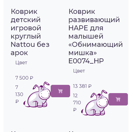
Коврик
Коврик
детский
развивающий
игровой
HAPE для
круглый
малышей
Nattou без
«Обнимающий
арок
мишка»
E0074_HP
Цвет
Цвет
7 500 ₽
13 381 ₽
7
130
12
₽
710
₽