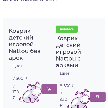
Коврик
детский
Коврик
игровой
детский
Nattou без
игровой
арок
Nattou с
арками
Цвет
Цвет
7 500 ₽
8 350 ₽
7
130
7
₽
930
₽