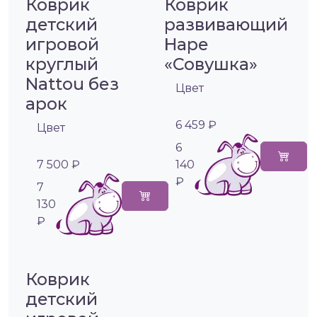
Коврик
Коврик
детский
развивающий
игровой
Hape
круглый
«Совушка»
Nattou без
Цвет
арок
6 459 ₽
Цвет
6
7 500 ₽
140
₽
7
130
₽
Коврик
детский