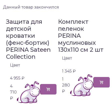
Данный товар закончился
Защита для
Комплект
детской
пеленок
кроватки
PERINA
(фенс-бортик)
муслиновых
PERINA Sateen
130х110 см 2 шт
Collection
Цвет
Цвет
1 345 ₽
4 955 ₽
1
280
4
₽
710
₽