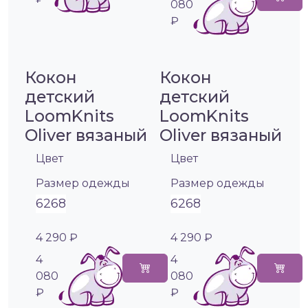
080
₽
Кокон
Кокон
детский
детский
LoomKnits
LoomKnits
Oliver вязаный
Oliver вязаный
Цвет
Цвет
Размер одежды
Размер одежды
62
68
62
68
4 290 ₽
4 290 ₽
4
4
080
080
₽
₽