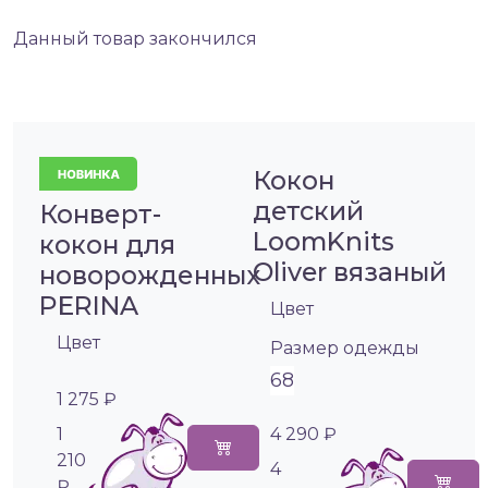
Данный товар закончился
Кокон
детский
Конверт-
LoomKnits
кокон для
Oliver вязаный
новорожденных
PERINA
Цвет
Цвет
Размер одежды
68
1 275 ₽
1
4 290 ₽
210
4
₽