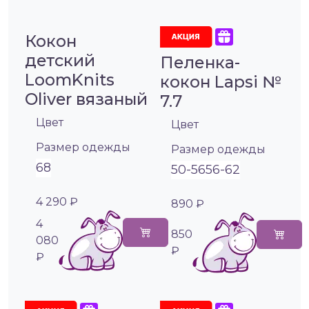
Кокон
детский
Пеленка-
LoomKnits
кокон Lapsi №
Oliver вязаный
7.7
Цвет
Цвет
Размер одежды
Размер одежды
68
50-56
56-62
4 290 ₽
890 ₽
4
850
080
₽
₽