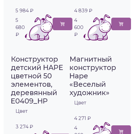
5 984 ₽
4 839 ₽
5
4
680
600
₽
₽
Конструктор
Магнитный
детский HAPE
конструктор
цветной 50
Hape
элементов,
«Веселый
деревянный
художник»
E0409_HP
Цвет
Цвет
4 271 ₽
3 274 ₽
4