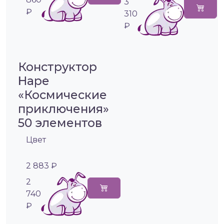
3
₽
310
₽
Конструктор
Hape
«Космические
приключения»
50 элементов
Цвет
2 883 ₽
2
740
₽