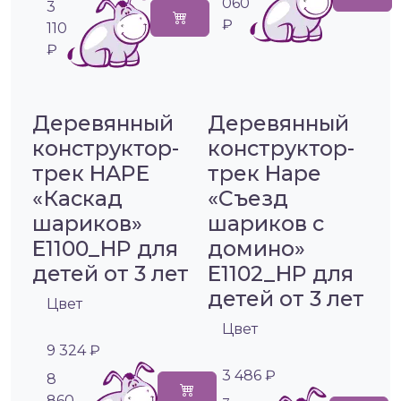
060
3
₽
110
₽
Деревянный
Деревянный
конструктор-
конструктор-
трек HAPE
трек Hape
«Каскад
«Съезд
шариков»
шариков с
E1100_HP для
домино»
детей от 3 лет
E1102_HP для
детей от 3 лет
Цвет
Цвет
9 324 ₽
3 486 ₽
8
860