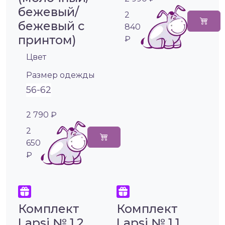
бежевый/
2
бежевый с
840
принтом)
₽
Цвет
Размер одежды
56-62
2 790 ₽
2
650
₽
Комплект
Комплект
Lapsi № 1.2
Lapsi № 1.1