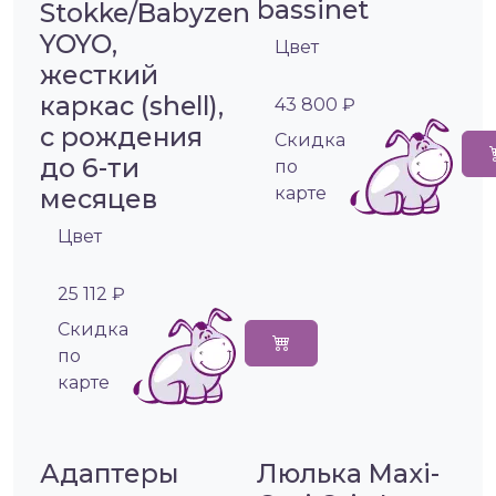
bassinet
Stokke/Babyzen
YOYO,
Цвет
жесткий
каркас (shell),
43 800 ₽
с рождения
Cкидка
до 6-ти
по
месяцев
карте
Цвет
25 112 ₽
Cкидка
по
карте
Адаптеры
Люлька Maxi-