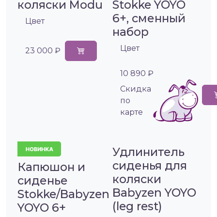
коляски Modu
Stokke YOYO
6+, сменный
Цвет
набор
Цвет
23 000 ₽
10 890 ₽
Cкидка
по
карте
Удлинитель
сиденья для
Капюшон и
коляски
сиденье
Babyzen YOYO
Stokke/Babyzen
(leg rest)
YOYO 6+