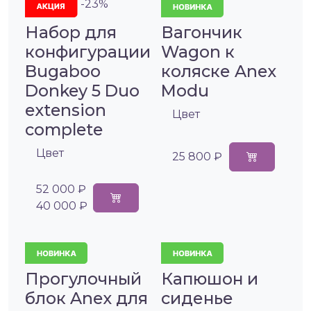
-23%
Набор для
Вагончик
конфигурации
Wagon к
Bugaboo
коляске Anex
Donkey 5 Duo
Modu
extension
Цвет
complete
Цвет
25 800 ₽
52 000 ₽
40 000 ₽
Прогулочный
Капюшон и
блок Anex для
сиденье