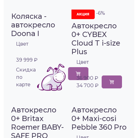
-6%
Коляска -
автокресло
Автокресло
Doona I
0+ CYBEX
Cloud T i-size
Цвет
Plus
39 999 ₽
Цвет
Cкидка
по
36 900 ₽
карте
34 700 ₽
Автокресло
Автокресло
0+ Britax
0+ Maxi-cosi
Roemer BABY-
Pebble 360 Pro
SAFE PRO
Цвет