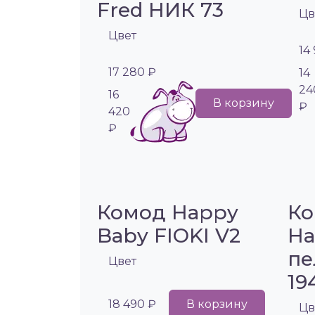
Fred НИК 73
Цв
Цвет
14
17 280 ₽
14
24
16
В корзину
₽
420
₽
Комод Happy
Ко
Baby FIOKI V2
Ha
пе
Цвет
19
18 490 ₽
В корзину
Цв