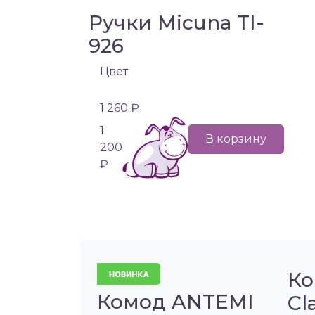
Ручки Micuna TI-
926
Цвет
1 260 ₽
1
В корзину
200
₽
Ко
Комод ANTEMI
Cl