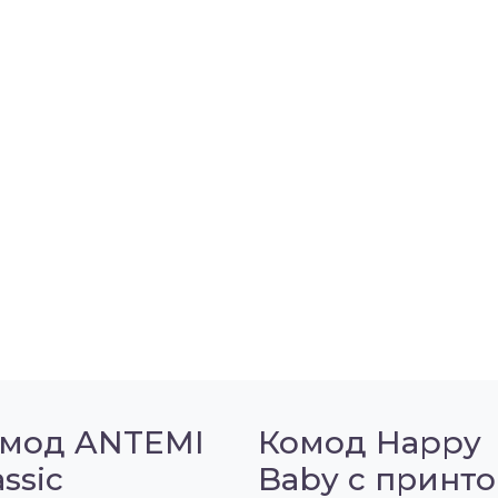
мод ANTEMI
Комод Happy
assic
Baby с принт