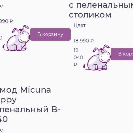
с пеленальны
ет
столиком
 990 ₽
Цвет
В корзину
0
18 990 ₽
18
В кор
040
₽
мод Micuna
ppy
ленальный B-
40
ет