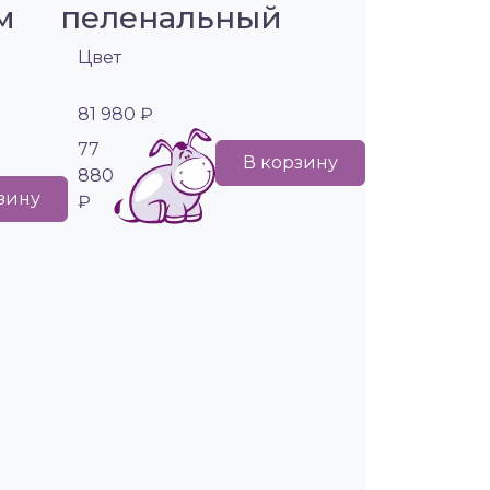
м
пеленальный
Цвет
81 980 ₽
77
В корзину
880
зину
₽