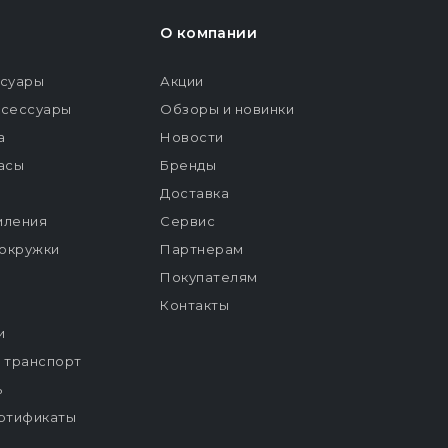
О компании
ссуары
Акции
ксессуары
Обзоры и новинки
а
Новости
расы
Бренды
Доставка
мления
Сервис
окружки
Партнерам
Покупателям
Контакты
и
й транспорт
ь
ртификаты