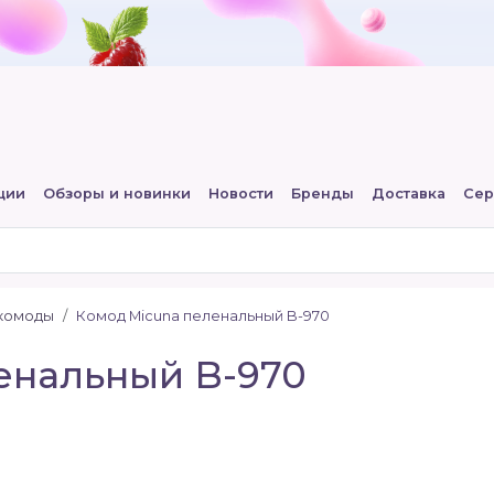
ции
Обзоры и новинки
Новости
Бренды
Доставка
Сер
комоды
Комод Micuna пеленальный B-970
енальный B-970