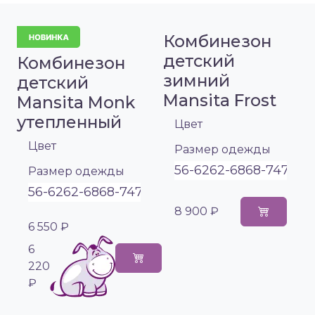
Комбинезон
детский
Комбинезон
зимний
детский
Mansita Frost
Mansita Monk
утепленный
Цвет
Цвет
Размер одежды
56-62
62-68
68-74
74-8
Размер одежды
56-62
62-68
68-74
74-80
80-86
8 900 ₽
6 550 ₽
6
220
₽