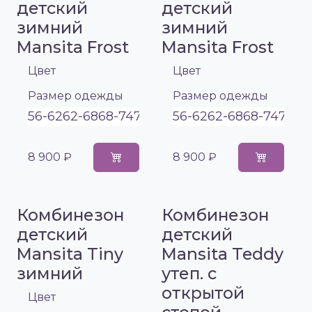
детский
детский
зимний
зимний
Mansita Frost
Mansita Frost
Цвет
Цвет
Размер одежды
Размер одежды
56-62
62-68
68-74
74-80
80-86
56-62
62-68
68-74
74-8
8 900 ₽
8 900 ₽
Комбинезон
Комбинезон
детский
детский
Mansita Tiny
Mansita Teddy
зимний
утеп. с
открытой
Цвет