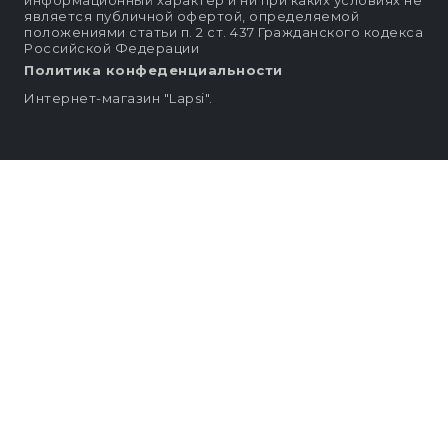
информационный характер и ни при каких условиях не
является публичной офертой, определяемой
положениями статьи п. 2 ст. 437 Гражданского кодекса
Российской Федерации
Политика конфеденциальности
Интернет-магазин "Lapsi".