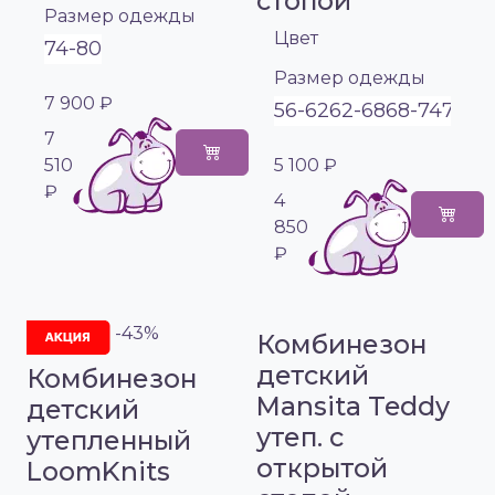
стопой
Размер одежды
Цвет
74-80
Размер одежды
7 900 ₽
56-62
62-68
68-74
74-8
7
510
5 100 ₽
₽
4
850
₽
-43%
Комбинезон
детский
Комбинезон
Mansita Teddy
детский
утеп. с
утепленный
открытой
LoomKnits