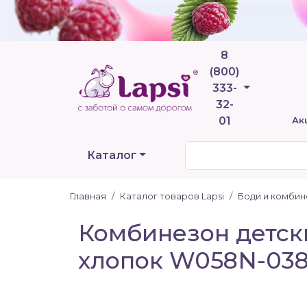
8
(800)
Телефоны
333-
32-
01
Ак
Каталог
Главная
Каталог товаров Lapsi
Боди и комби
Комбинезон детски
хлопок W058N-038