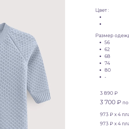
Цвет :
Размер одежд
56
62
68
74
80
-
3 890 ₽
3 700 ₽
по 
973 ₽ х 4 п
973 ₽ х 4 п