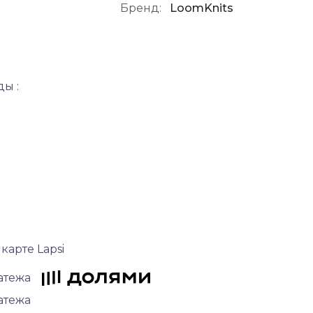
Бренд:
LoomKnits
ы :
карте Lapsi
латежа
латежа