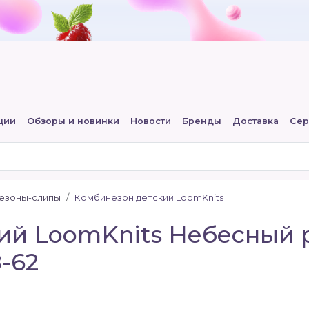
ции
Обзоры и новинки
Новости
Бренды
Доставка
Сер
незоны-слипы
Комбинезон детский LoomKnits
й LoomKnits Небесный р-
-62