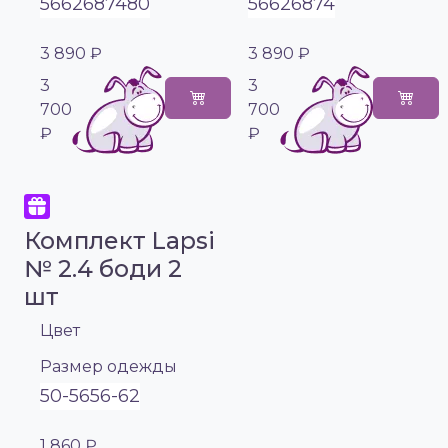
56
62
68
74
80
56
62
68
74
3 890 ₽
3 890 ₽
3
3
700
700
₽
₽
Комплект Lapsi
№ 2.4 боди 2
шт
Цвет
Размер одежды
50-56
56-62
1 860 ₽