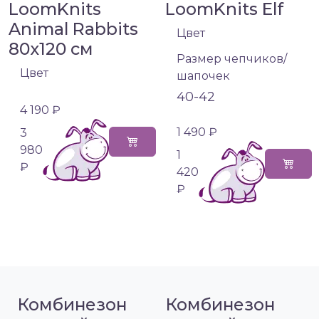
LoomKnits
LoomKnits Elf
Animal Rabbits
Цвет
80х120 см
Размер чепчиков/
Цвет
шапочек
40-42
4 190 ₽
1 490 ₽
3
980
1
₽
420
₽
Комбинезон
Комбинезон