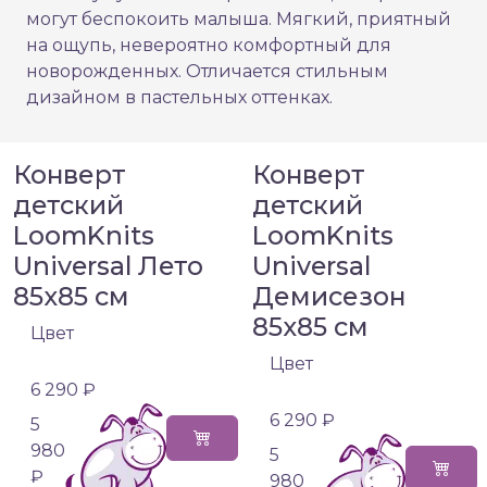
могут беспокоить малыша. Мягкий, приятный
на ощупь, невероятно комфортный для
новорожденных. Отличается стильным
дизайном в пастельных оттенках.
Конверт
Конверт
детский
детский
LoomKnits
LoomKnits
Universal Лето
Universal
85х85 см
Демисезон
85х85 см
Цвет
Цвет
6 290 ₽
6 290 ₽
5
980
5
₽
980