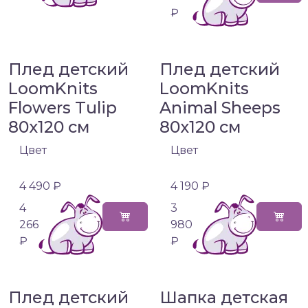
₽
Плед детский
Плед детский
LoomKnits
LoomKnits
Flowers Tulip
Animal Sheeps
80х120 см
80х120 см
Цвет
Цвет
4 490 ₽
4 190 ₽
4
3
266
980
₽
₽
Плед детский
Шапка детская