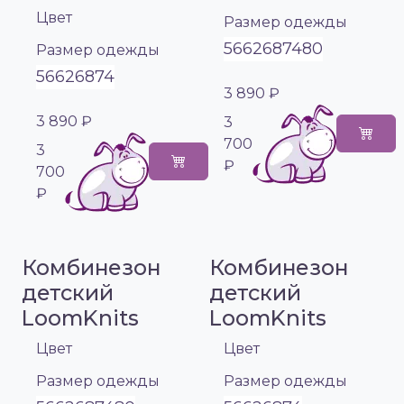
Цвет
Размер одежды
56
62
68
74
80
Размер одежды
56
62
68
74
3 890 ₽
3 890 ₽
3
700
3
₽
700
₽
Комбинезон
Комбинезон
детский
детский
LoomKnits
LoomKnits
Цвет
Цвет
Размер одежды
Размер одежды