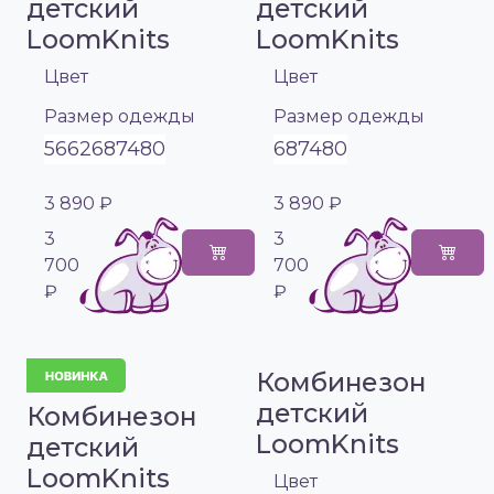
детский
детский
LoomKnits
LoomKnits
Цвет
Цвет
Размер одежды
Размер одежды
56
62
68
74
80
68
74
80
3 890 ₽
3 890 ₽
3
3
700
700
₽
₽
Комбинезон
детский
Комбинезон
LoomKnits
детский
LoomKnits
Цвет