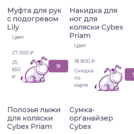
Муфта для рук
Накидка для
с подогревом
ног для
Lily
коляски Cybex
Priam
Цвет
Цвет
27 000 ₽
18 800 ₽
25
650
Cкидка
₽
по
карте
Полозья лыжи
Сумка-
для коляски
органайзер
Cybex Priam
Cybex