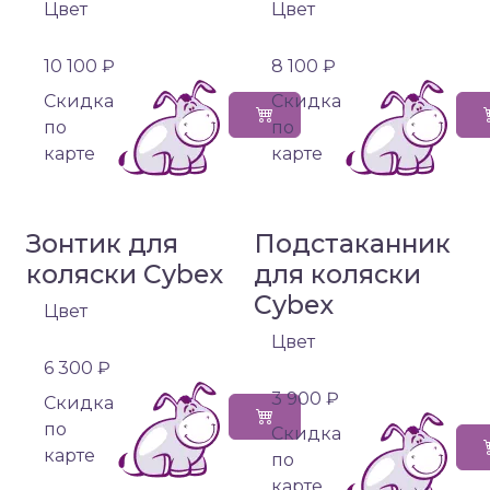
Цвет
Цвет
10 100 ₽
8 100 ₽
Cкидка
Cкидка
по
по
карте
карте
Зонтик для
Подстаканник
коляски Cybex
для коляски
Cybex
Цвет
Цвет
6 300 ₽
3 900 ₽
Cкидка
по
Cкидка
карте
по
карте