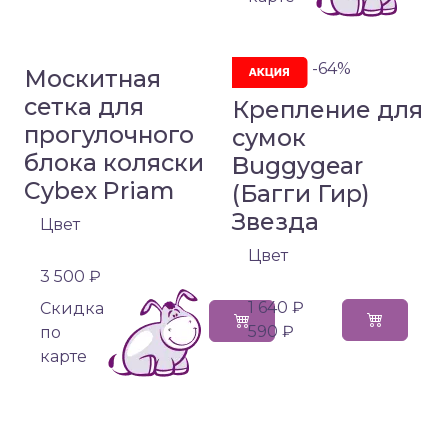
-64%
Москитная
сетка для
Крепление для
прогулочного
сумок
блока коляски
Buggygear
Cybex Priam
(Багги Гир)
Звезда
Цвет
Цвет
3 500 ₽
1 640 ₽
Cкидка
590 ₽
по
карте